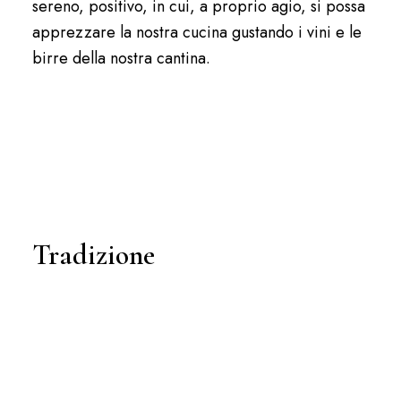
sereno, positivo, in cui, a proprio agio, si possa
apprezzare la nostra cucina gustando i vini e le
birre della nostra cantina.
Tradizione
perché descrive, secondo noi, l’approccio più
moderno di cucina. Riteniamo che invece di
proporre ingredienti esotici e raffinati sia più
interessante, ed etico, studiare usi e abitudini